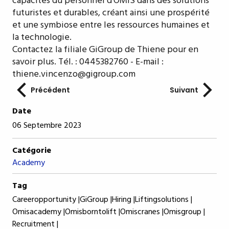
capacités du personnel d'OMIS dans des solutions
futuristes et durables, créant ainsi une prospérité
et une symbiose entre les ressources humaines et
la technologie.
Contactez la filiale GiGroup de Thiene pour en
savoir plus. Tél. : 0445382760 - E-mail :
thiene.vincenzo@gigroup.com
Précédent
Suivant
Date
06 Septembre 2023
Catégorie
Academy
Tag
Careeropportunity |
GiGroup |
Hiring |
Liftingsolutions |
Omisacademy |
Omisborntolift |
Omiscranes |
Omisgroup |
Recruitment |