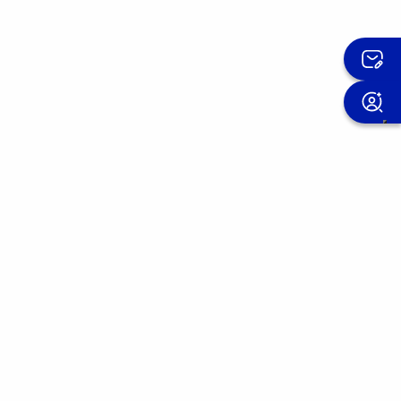
Inscrivez-vous à la newsletter
OMIS
Nous améliorons nos produits jour après
jour.
Rejoignez la communauté OMIS et
découvrez les expériences de ceux qui nous
ont fait confiance.