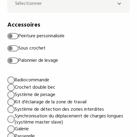
Exclus
Chemins de roulement longueur (m)
Inclus
Accessoires
Peinture personnalisée
Exclus
Code RAL
Sous crochet
Palonnier de levage
Radiocommande
Crochet double bec
Système de pesage
Kit d'éclairage de la zone de travail
Système de détection des zones interdites
Synchronisation du déplacement de charges longues
(système master slave)
Galerie
Passerelle