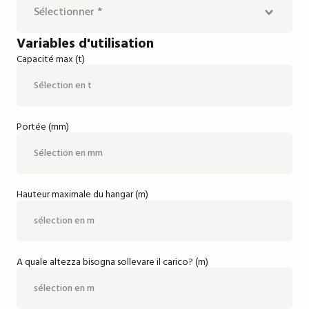
Papier
Extérieur
Variables d'utilisation
Commerce
Intérieur et extérieur
Pont roulant monopoutre
Capacité max (t)
Bâtiment et construction
Pont roulant bipoutre
Énergie
Pont roulant électrique suspendu
Portée (mm)
Gaz et pétrole
Potence murale coulissante
Gestion des déchets
Semi-portique
Hauteur maximale du hangar (m)
Industrie du verre
Portique
Manufacture
Kit per carroponte
A quale altezza bisogna sollevare il carico? (m)
Nautique
Plastique