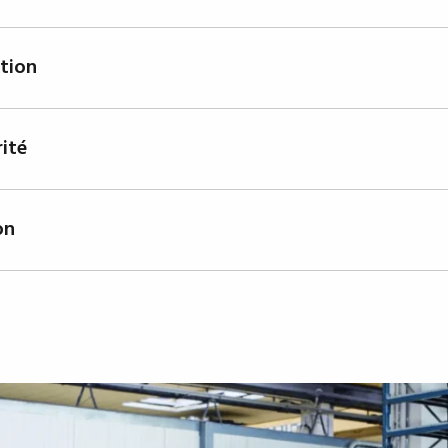
ommes déterminés à nous développer. Parce que nous som
ux, qui deviennent de plus en plus exigeants et important
tion
nnes forces et à la bonne échelle. C’est la seule façon pour
 des réponses adéquates à nos clients.
priorité est la qualité. Nous souhaitons la satisfaction tot
la passe par des produits et des services irréprochables q
rité
oment et dans toutes les actions. C’est pourquoi les grand
s requièrent et reçoivent la même attention à chaque étap
ffrontons les défis et les relations avec franchise. Nous f
omesses et nos engagements. Nous traitons honnêtement av
on
orateurs et les institutions. Nous croyons en la solidité de
siasme, curiosité et passion pour notre travail ont écrit l’
ation dans son secteur. C’est ainsi que nous travaillons ch
ageons l’innovation et l’amélioration.