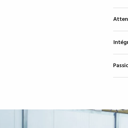
Nous s
mondia
Atten
les bo
moment
Notre 
que ce
Intég
tout m
détail
Nous a
nos pr
Passi
collab
Enthou
affirm
encour