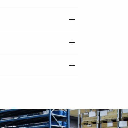
mes conscients que les défis
s, doivent être relevés avec
 nous de garantir à tout
ale de nos clients et nous savons
ui tiennent leurs promesses à
s projets comme les plus petits
e.
aisons de notre mieux pour tenir
ec les partenaires, les
s pratiques et des produits.
histoire d’OMIS et son
aque jour, que nous