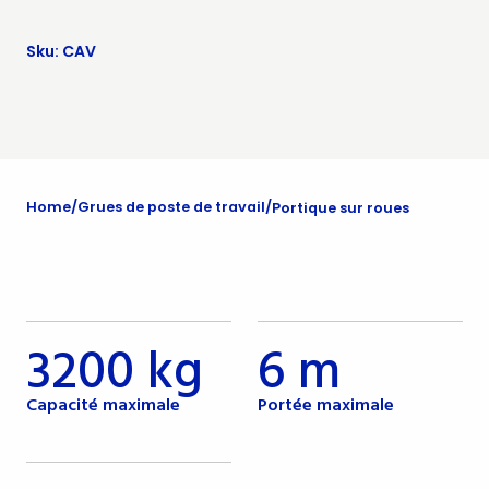
Sku: CAV
Home
Grues de poste de travail
Portique sur roues
3200 kg
6 m
Capacité maximale
Portée maximale