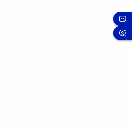
Iscriviti alla newsletter OMIS
Miglioriamo i nostri prodotti giorno dopo
giorno.
Entra nella community OMIS e scopri le
esperienze di chi si è già affidato a noi.