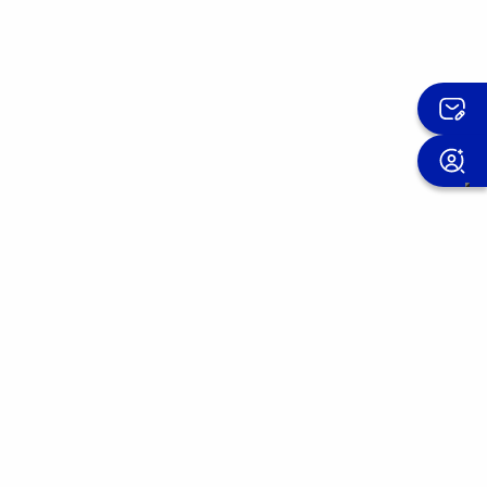
Iscriviti alla newsletter OMIS
Miglioriamo i nostri prodotti giorno dopo
giorno.
Entra nella community OMIS e scopri le
esperienze di chi si è già affidato a noi.