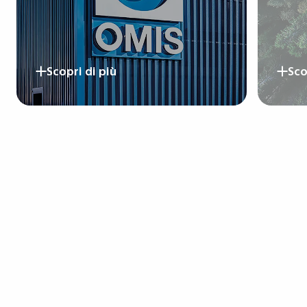
Scopri di più
Sco