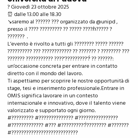
? Giovedì 23 ottobre 2025
⏰ dalle 13.00 alle 18.30
↘️saremo al ?????? ??? organizzato da @unipd ,
presso il ???? ????????? ?? ????? ????ℎ????? ?
???????．
L’evento è rivolto a tutti gli ???????? ????? ??????
?????????? ??? ???????????? ?? ??????? ? ???????? ???
??????? ??????????? ????’??????????̀ ?? ??????:
un’occasione concreta per entrare in contatto
diretto con il mondo del lavoro.
Ti aspettiamo per scoprire le nostre opportunità di
stage, tesi e inserimento professionale.Entrare in
OMIS significa lavorare in un contesto
internazionale e innovativo, dove il talento viene
valorizzato e supportato ogni giorno.
#????????? #?????????????? #????????????????
#????????????? #??? #??????????̀???????? #???????
#???????????????????????????