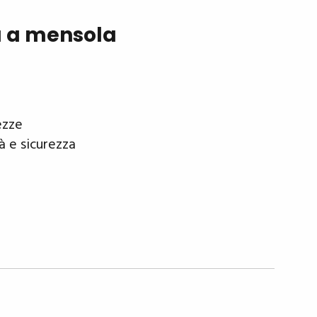
u a mensola
ezze
à e sicurezza