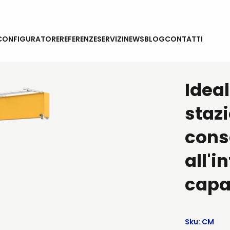
CONFIGURATORE
REFERENZE
SERVIZI
NEWS
BLOG
CONTATTI
Ideal
stazi
cons
all'i
capa
Sku: CM