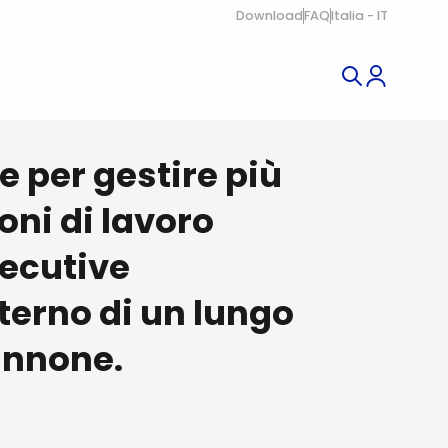
Download
FAQ
Italia - IT
e per gestire più
oni di lavoro
ecutive
nterno di un lungo
nnone.