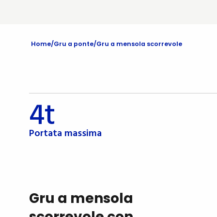
Home
Gru a ponte
Gru a mensola scorrevole
4t
Portata massima
Gru a mensola
scorrevole con