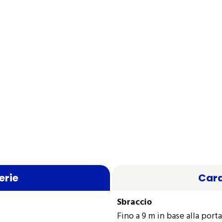
erie
Cara
Sbraccio
Fino a 9 m in base alla port