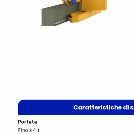
Caratteristiche di s
Portata
Fino a 4 t