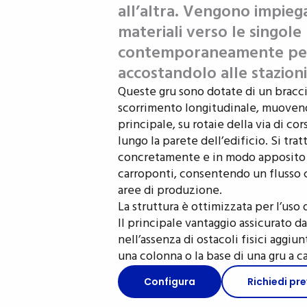
all’altra. Vengono impiega
materiali verso le singole
contemporaneamente per 
accostandolo alle stazion
Queste gru sono dotate di un bracc
scorrimento longitudinale, muovendo
principale, su rotaie della via di c
lungo la parete dell’edificio. Si tra
concretamente e in modo apposito un
carroponti, consentendo un flusso c
aree di produzione.
La struttura è ottimizzata per l’uso
Il principale vantaggio assicurato d
nell’assenza di ostacoli fisici aggiu
una colonna o la base di una gru a c
Configura
Richiedi pr