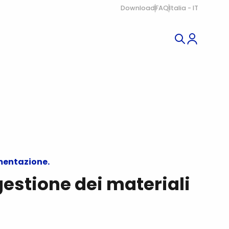
Download
FAQ
Italia - IT
imentazione.
estione dei materiali