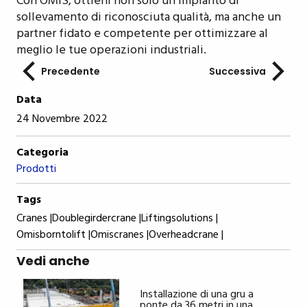
Con OMIS, ottieni non solo un impianto di
sollevamento di riconosciuta qualità, ma anche un
partner fidato e competente per ottimizzare al
meglio le tue operazioni industriali.
Precedente
Successiva
Data
24 Novembre 2022
Categoria
Prodotti
Tags
Cranes |
Doublegirdercrane |
Liftingsolutions |
Omisborntolift |
Omiscranes |
Overheadcrane |
Vedi anche
Installazione di una gru a
ponte da 36 metri in una