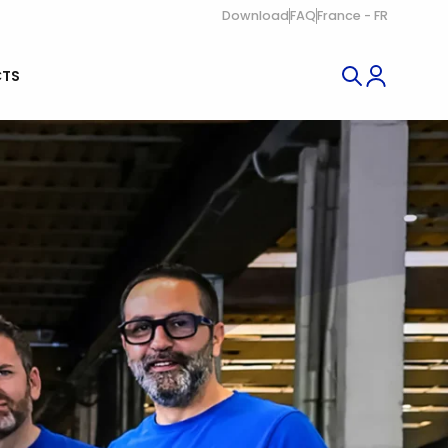
Download
FAQ
France - FR
TS