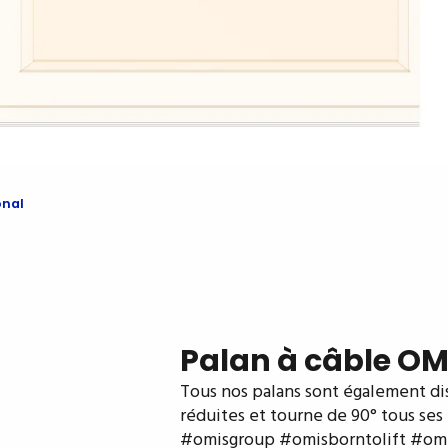
onal
Palan à câble OM
Tous nos palans sont également dis
réduites et tourne de 90° tous ses
#omisgroup #omisborntolift #omis