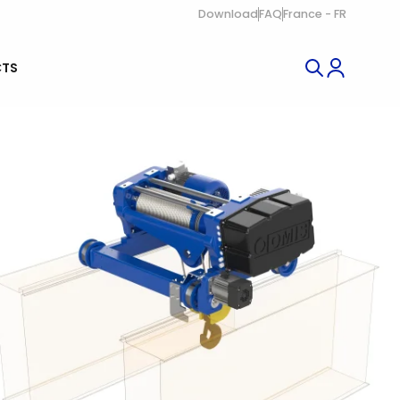
Download
FAQ
France - FR
TS