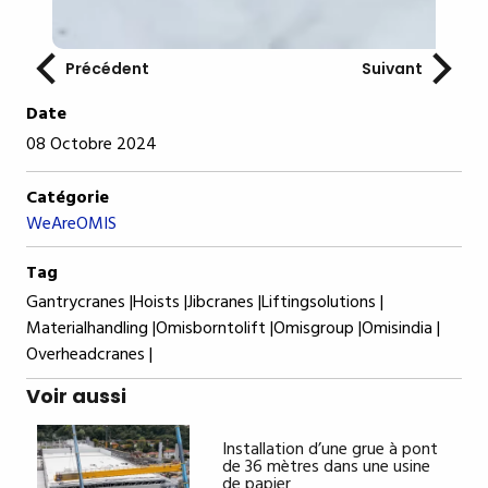
Précédent
Suivant
Date
08 Octobre 2024
Catégorie
WeAreOMIS
Tag
Gantrycranes |
Hoists |
Jibcranes |
Liftingsolutions |
Materialhandling |
Omisborntolift |
Omisgroup |
Omisindia |
Overheadcranes |
Voir aussi
Installation d’une grue à pont
de 36 mètres dans une usine
de papier