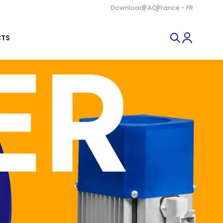
Download
FAQ
France - FR
TS