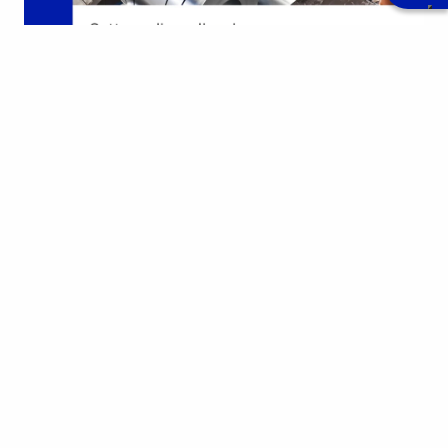
16 june 2022
Применение: Металлургия
Область применения: МЕТАЛЛУРГИЯСуровые
условия работы в металлургической отрасли
требуют высокого уровня безопасности и
надежности подъемных систем. Максимальная
грузоподъемность: 170 тМаксимальная
ширина…
Узнать больше
Области применения