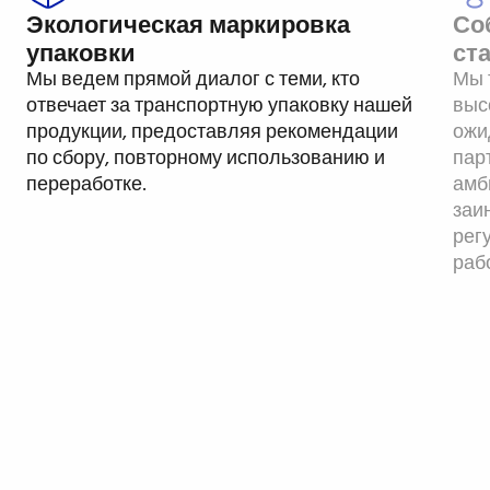
Экологическая маркировка
Со
упаковки
ст
Мы ведем прямой диалог с теми, кто
Мы 
отвечает за транспортную упаковку нашей
выс
продукции, предоставляя рекомендации
ожи
по сбору, повторному использованию и
пар
переработке.
амб
заи
рег
раб