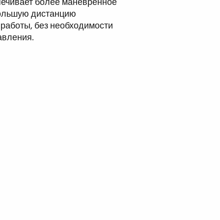
печивает более маневренное
большую дистанцию
 работы, без необходимости
авления.