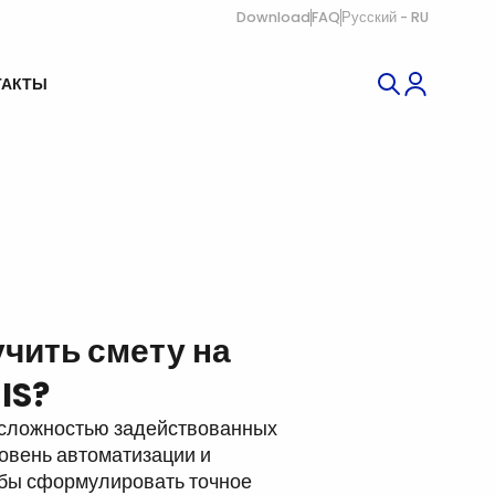
Download
FAQ
Русский - RU
ТАКТЫ
чить смету на
IS?
 сложностью задействованных
овень автоматизации и
обы сформулировать точное