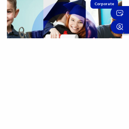
Corporate
23 october 2025
Borse di studio: valorizzare
l’impegno e sostenere la crescita
Impegnarsi significa tante cose: una passione
coltivata con costanza, una buona pagella, un
progetto sportivo o di volontariato, un gesto…
Scopri di più