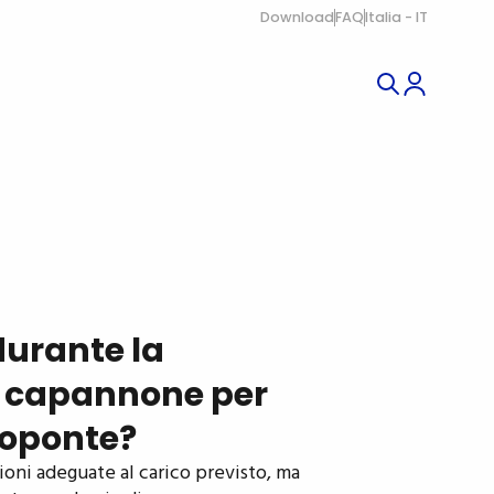
Download
FAQ
Italia - IT
durante la
o capannone per
rroponte?
ioni adeguate al carico previsto, ma