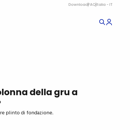
Download
FAQ
Italia - IT
olonna della gru a
?
ure plinto di fondazione.