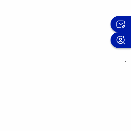
IS
rno.
già affidato a noi.