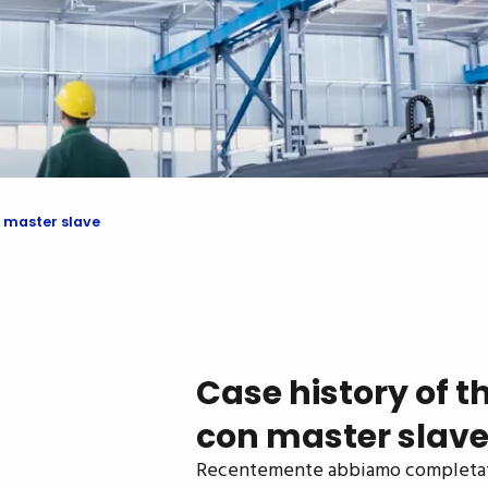
n master slave
Case history of t
con master slav
Recentemente abbiamo completato l