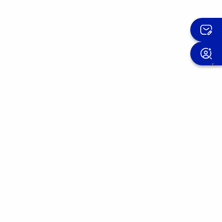
Suscríbete al boletín OMIS
Mejoramos nuestros productos día a día.
Únete a la comunidad OMIS y descubre las
experiencias de quien ha confiado en
nosotros.