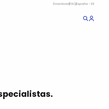
Download
FAQ
España - ES
TACTO
specialistas.