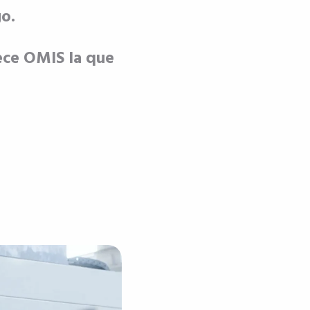
go.
ece OMIS la que