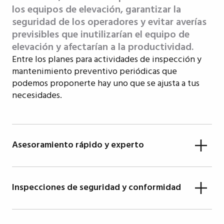
los equipos de elevación, garantizar la
seguridad de los operadores y evitar averías
previsibles que inutilizarían el equipo de
elevación y afectarían a la productividad.
Entre los planes para actividades de inspección y
mantenimiento preventivo periódicas que
podemos proponerte hay uno que se ajusta a tus
necesidades.
Asesoramiento rápido y experto
Todos los equipos de trabajo son autónomos,
dotados de plataformas aéreas para trabajos en
Inspecciones de seguridad y conformidad
altura, aparte de un juego completo de
equipos y consumibles para realizar los
Las inspecciones de las grúas son
controles y calibraciones básicos. Al final de