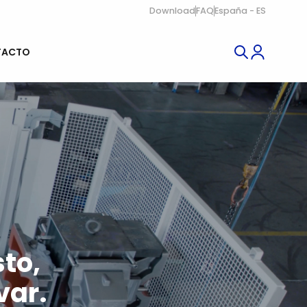
Download
FAQ
España - ES
TACTO
sto,
var.