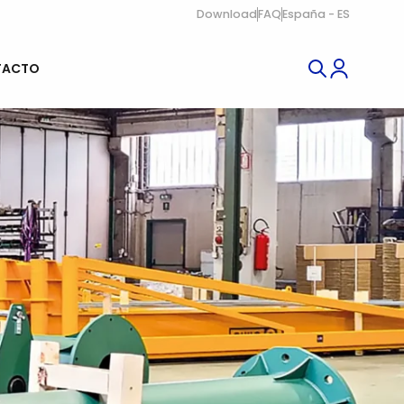
Download
FAQ
España - ES
TACTO