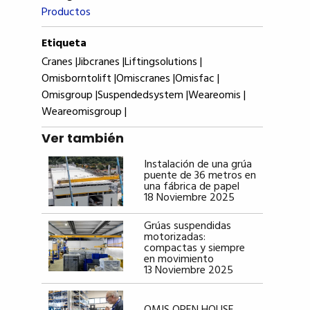
Productos
Etiqueta
Cranes |
Jibcranes |
Liftingsolutions |
Omisborntolift |
Omiscranes |
Omisfac |
Omisgroup |
Suspendedsystem |
Weareomis |
Weareomisgroup |
Ver también
Instalación de una grúa
puente de 36 metros en
una fábrica de papel
18 Noviembre 2025
Grúas suspendidas
motorizadas:
compactas y siempre
en movimiento
13 Noviembre 2025