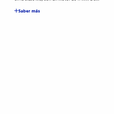
Saber más
Suscríbete al boletín OMI
Mejoramos nuestros productos día a día.