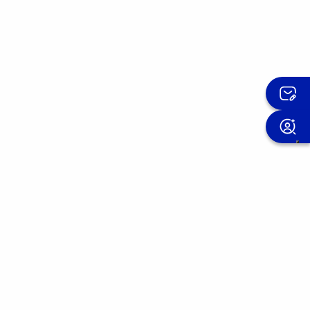
Suscríbete al boletín OMIS
Mejoramos nuestros productos día a día.
Únete a la comunidad OMIS y descubre las
experiencias de quien ha confiado en
nosotros.