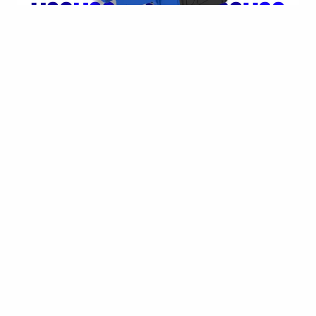
15 april 2026
El nuevo polipasto H30: la evolución
compacta de la Serie H
Capacidad de 10 t y velocidad de 6/1 m/min en la
clase M5, con un motor de 11 kW. De…
Saber más
Productos