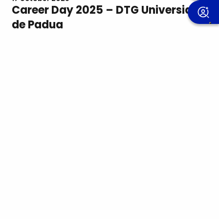
Career Day 2025 – DTG Universidad
de Padua
? jueves 23 octubre 2025 ⏰ de las 13.00 a las 18.30
↘️estaremos en el Career Day organizado por
@unipd,…
Saber más
Comunicaciones