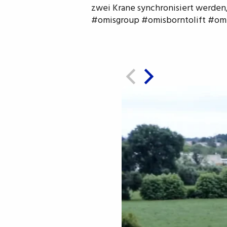
zwei Krane synchronisiert werden,
#omisgroup #omisborntolift #omis