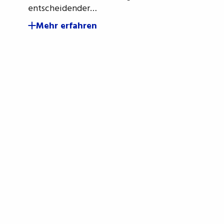
entscheidender…
Mehr erfahren
ie sich für den OMIS News
ir verbessern unsere Produkte Tag für Ta