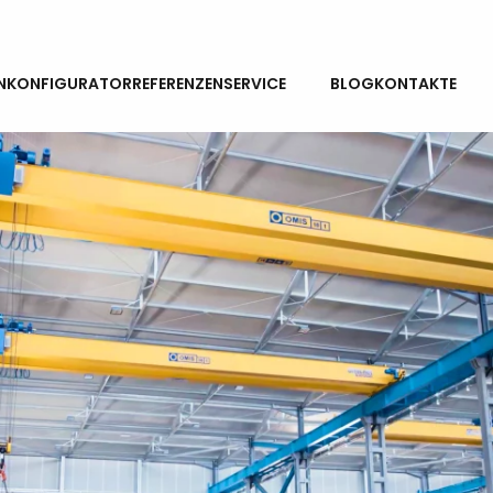
NEWS
N
KONFIGURATOR
REFERENZEN
SERVICE
BLOG
KONTAKTE