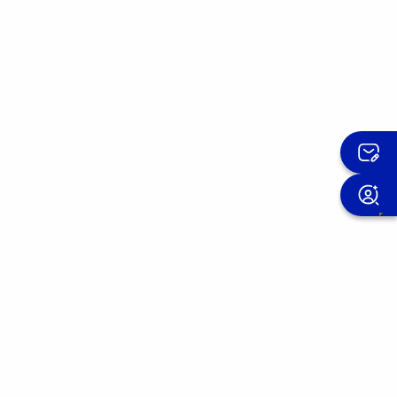
Melden Sie sich für den OMIS
Newsletter an
Wir verbessern unsere Produkte Tag für Tag.
Werden Sie Teil der OMIS-Community und
entdecken Sie, wie andere uns bewerten.