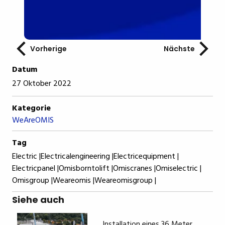
Vorherige
Nächste
Datum
27 Oktober 2022
Kategorie
WeAreOMIS
Tag
Electric |
Electricalengineering |
Electricequipment |
Electricpanel |
Omisborntolift |
Omiscranes |
Omiselectric |
Omisgroup |
Weareomis |
Weareomisgroup |
Siehe auch
Installation eines 36 Meter