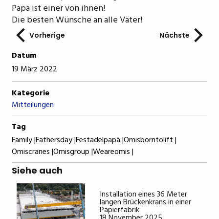
Papa ist einer von ihnen!
Die besten Wünsche an alle Väter!
Vorherige
Nächste
Datum
19 März 2022
Kategorie
Mitteilungen
Tag
Family |
Fathersday |
Festadelpapà |
Omisborntolift |
Omiscranes |
Omisgroup |
Weareomis |
Siehe auch
Installation eines 36 Meter
langen Brückenkrans in einer
Papierfabrik
18 November 2025