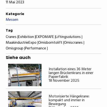
11 Mai 2023
Kategorie
Messen
Tag
Cranes |
Exhibition |
EXPOMAFE |
Liftingsolutions |
MaakindustrieExpo |
Omisborntolift |
Omiscranes |
Omisgroup |
Performance |
Siehe auch
Installation eines 36 Meter
langen Brückenkrans in einer
Papierfabrik
18 November 2025
Motorisierte Hängekrane:
kompakt und immer in
Bewegung