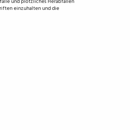
fälle und plötzliches Herabfallen
riften einzuhalten und die