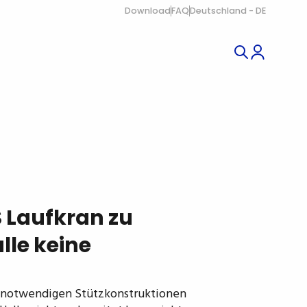
Download
FAQ
Deutschland - DE
S Laufkran zu
lle keine
ie notwendigen Stützkonstruktionen